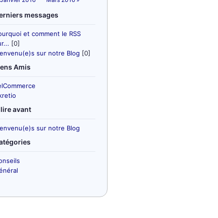
erniers messages
ourquoi et comment le RSS
r...
[0]
ienvenu(e)s sur notre Blog
[0]
iens Amis
elCommerce
kretio
 lire avant
ienvenu(e)s sur notre Blog
atégories
onseils
énéral