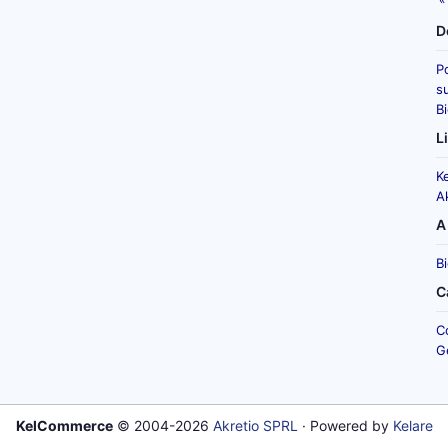
D
P
su
B
L
K
A
A
B
C
C
G
KelCommerce
© 2004-2026
Akretio SPRL
· Powered by
Kelare