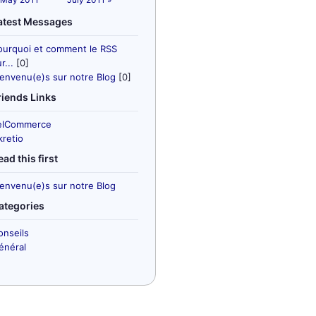
atest Messages
ourquoi et comment le RSS
r...
[0]
ienvenu(e)s sur notre Blog
[0]
riends Links
elCommerce
kretio
ead this first
ienvenu(e)s sur notre Blog
ategories
onseils
énéral