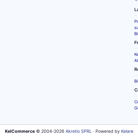
L
P
su
B
F
K
A
R
B
C
C
G
KelCommerce
© 2004-2026
Akretio SPRL
· Powered by
Kelare