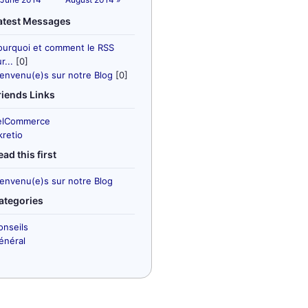
atest Messages
ourquoi et comment le RSS
r...
[0]
ienvenu(e)s sur notre Blog
[0]
riends Links
elCommerce
kretio
ead this first
ienvenu(e)s sur notre Blog
ategories
onseils
énéral