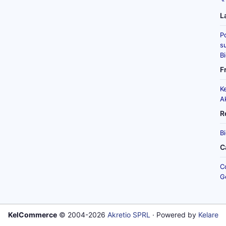
L
P
su
B
F
K
A
R
B
C
C
G
KelCommerce
© 2004-2026
Akretio SPRL
· Powered by
Kelare