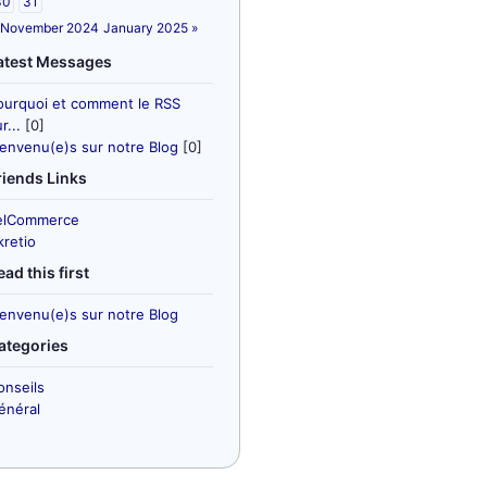
30
31
 November 2024
January 2025 »
atest Messages
ourquoi et comment le RSS
r...
[0]
ienvenu(e)s sur notre Blog
[0]
riends Links
elCommerce
kretio
ead this first
ienvenu(e)s sur notre Blog
ategories
onseils
énéral