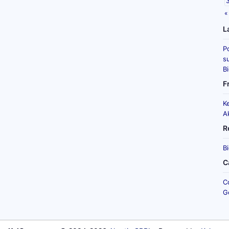
«
L
P
su
B
F
K
A
R
B
C
C
G