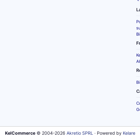
L
P
su
B
F
K
A
R
B
C
C
G
KelCommerce
© 2004-2026
Akretio SPRL
· Powered by
Kelare