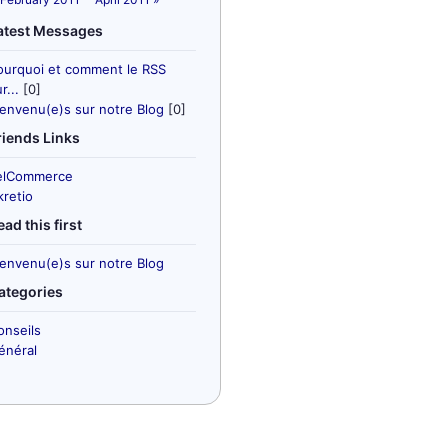
atest Messages
ourquoi et comment le RSS
r...
[0]
ienvenu(e)s sur notre Blog
[0]
riends Links
elCommerce
kretio
ead this first
ienvenu(e)s sur notre Blog
ategories
onseils
énéral